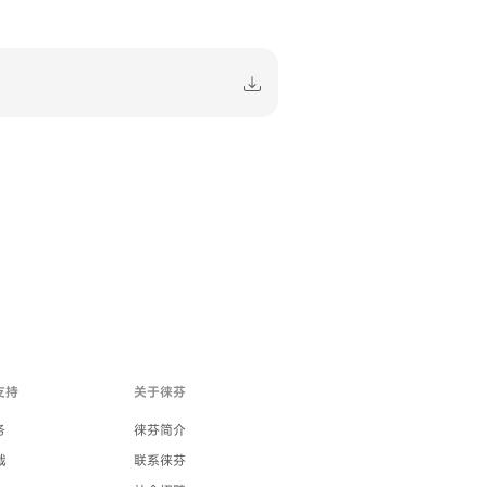
支持
关于徕芬
务
徕芬简介
载
联系徕芬