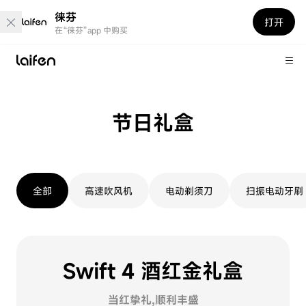
徕芬
打开
在“徕芬”app 中购买
节日礼盒
全部
高速吹风机
电动剃须刀
扫振电动牙刷
Swift 4 酒红金礼盒
当红挚礼,顺利丰盛