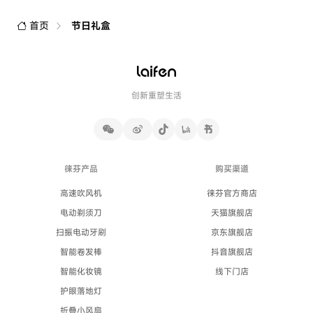
首页
节日礼盒
创新重塑生活
徕芬产品
购买渠道
高速吹风机
徕芬官方商店
电动剃须刀
天猫旗舰店
扫振电动牙刷
京东旗舰店
智能卷发棒
抖音旗舰店
智能化妆镜
线下门店
护眼落地灯
折叠小风扇