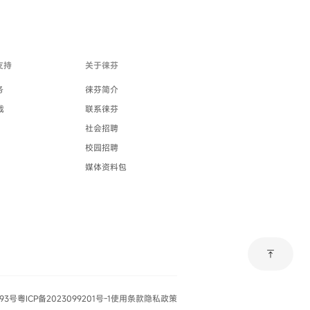
支持
关于徕芬
务
徕芬简介
载
联系徕芬
社会招聘
校园招聘
媒体资料包
vertical_align_top
093号
粤ICP备2023099201号-1
使用条款
隐私政策