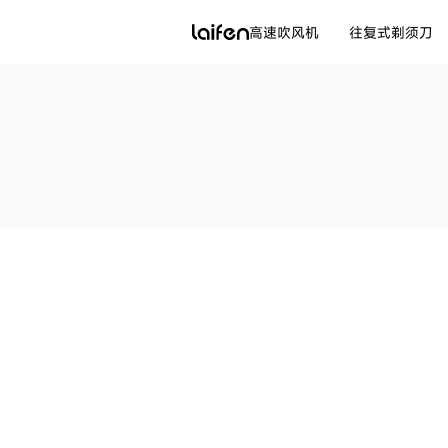
高速吹风机
往复式剃须刀