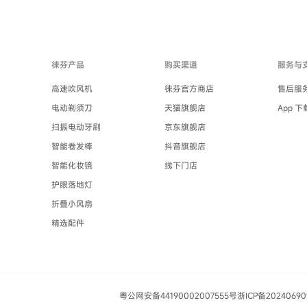
徕芬产品
购买渠道
服务与
高速吹风机
徕芬官方商店
售后服
电动剃须刀
天猫旗舰店
App 下
扫振电动牙刷
京东旗舰店
智能卷发棒
抖音旗舰店
智能化妆镜
线下门店
护眼落地灯
折叠小风扇
精选配件
粤公网安备44190002007555号
浙ICP备2024069