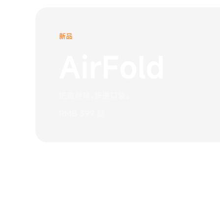
新品
AirFold
把自然风，折进口袋。
RMB 399 起