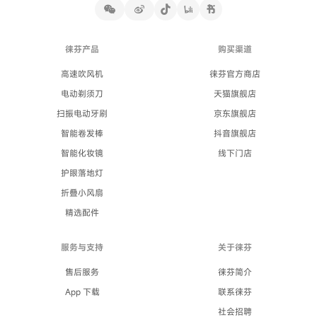
徕芬产品
购买渠道
高速吹风机
徕芬官方商店
电动剃须刀
天猫旗舰店
扫振电动牙刷
京东旗舰店
智能卷发棒
抖音旗舰店
智能化妆镜
线下门店
护眼落地灯
折叠小风扇
精选配件
服务与支持
关于徕芬
售后服务
徕芬简介
App 下载
联系徕芬
社会招聘