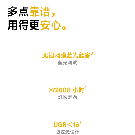
多点
靠谱，
用得更
安心。
8
无视网膜蓝光危害
蓝光测试
9
≥72000 小时
灯珠寿命
8
UGR＜16
防眩光设计