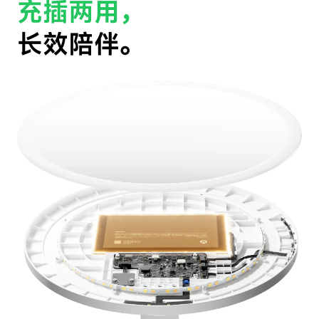
充插两用，
长效陪伴。