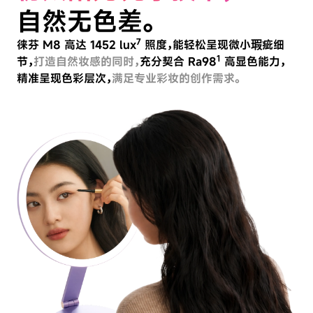
自然无色差。
7
徕芬 M8 高达 1452 lux
照度，能轻松呈现微小瑕疵细
1
节，
打造自然妆感的同时，
充分契合 Ra98
高显色能力，
精准呈现色彩层次，
满足专业彩妆的创作需求。