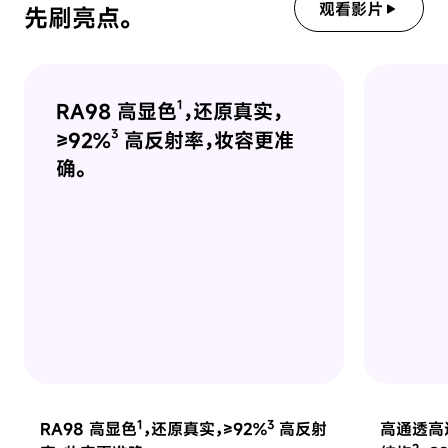
观看影片
先刷亮点。
1
RA98 高显色
，还原真实，
3
≥92%
高反射率，妆容更准
确。
1
3
RA98 高显色
，还原真实，≥92%
高反射
高通透高
2