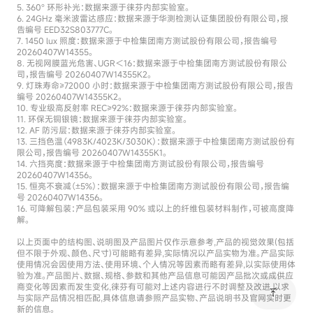
360° 环形补光：数据来源于徕芬内部实验室。
24GHz 毫米波雷达感应：数据来源于华测检测认证集团股份有限公司，报
告编号 EED32S803777C。
1450 lux 照度：数据来源于中检集团南方测试股份有限公司，报告编号
20260407W14355。
无视网膜蓝光危害、UGR＜16：数据来源于中检集团南方测试股份有限公
司，报告编号 20260407W14355K2。
灯珠寿命≥72000 小时：数据来源于中检集团南方测试股份有限公司，报告
编号 20260407W14355K2。
专业级高反射率 REC≥92%：数据来源于徕芬内部实验室。
环保无铜银镜：数据来源于徕芬内部实验室。
AF 防污层：数据来源于徕芬内部实验室。
三挡色温（4983K/4023K/3030K）：数据来源于中检集团南方测试股份有
限公司，报告编号 20260407W14355K1。
六挡亮度：数据来源于中检集团南方测试股份有限公司，报告编号
20260407W14356。
恒亮不衰减（±5%）：数据来源于中检集团南方测试股份有限公司，报告编
号 20260407W14356。
可降解包装：产品包装采用 90% 或以上的纤维包装材料制作，可被高度降
解。
以上页面中的结构图、说明图及产品图片仅作示意参考,产品的视觉效果(包括
但不限于外观、颜色、尺寸)可能略有差异,实际情况以产品实物为准。产品实际
使用情况会因使用方法、使用环境、个人情况等因素而略有差异,以实际使用体
验为准。产品图片、数据、规格、参数和其他产品信息可能因产品批次或成供应
商变化等因素而发生变化,徕芬有可能对上述内容进行不时调整及改进,以求
vertical_align_top
与实际产品情况相匹配,具体信息请参照产品实物、产品说明书及官网实时更
新的信息。