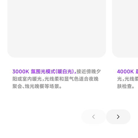
3000K 氛围光模式(暖白光)，
接近傍晚夕
4000K
阳或室内暖光，光线柔和显气色适合夜晚
光，光线
聚会、烛光晚餐等场景。
肤检查。
chevron_left
chevron_right