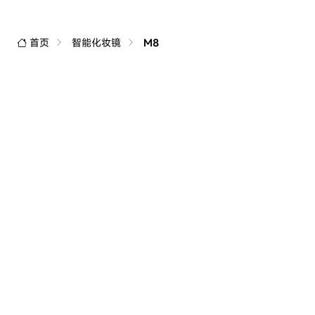
首页
智能化妆镜
M8
创新重塑生活
徕芬产品
购买渠道
高速吹风机
徕芬官方商店
电动剃须刀
天猫旗舰店
扫振电动牙刷
京东旗舰店
智能卷发棒
抖音旗舰店
智能化妆镜
线下门店
护眼落地灯