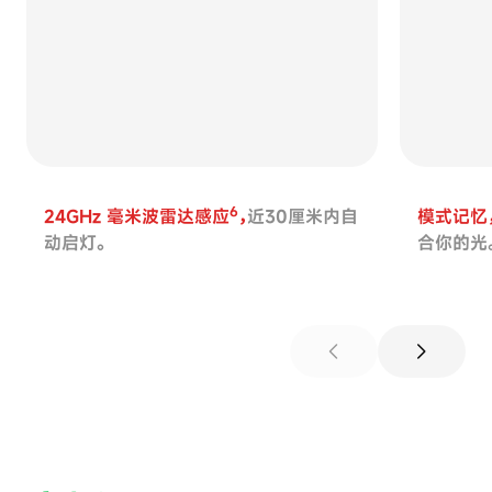
6
24GHz 毫米波雷达感应
，
近30厘米内自
模式记忆
动启灯。
合你的光
chevron_left
chevron_right