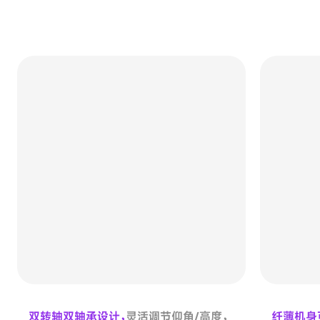
双转轴双轴承设计，
灵活调节仰角/高度，
纤薄机身