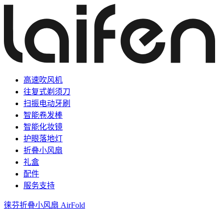
高速吹风机
往复式剃须刀
扫振电动牙刷
智能卷发棒
智能化妆镜
护眼落地灯
折叠小风扇
礼盒
配件
服务支持
徕芬折叠小风扇 AirFold