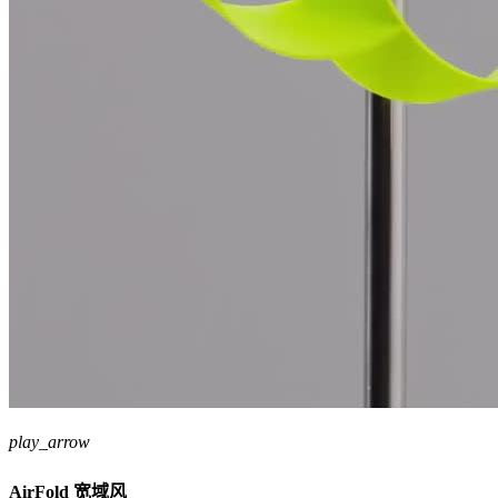
play_arrow
AirFold 宽域风