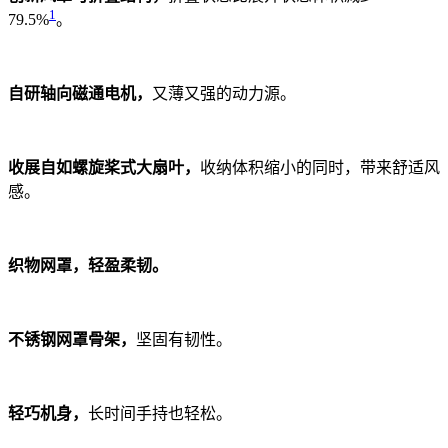
1
79.5%
。
自研轴向磁通电机，
又薄又强的动力源。
收展自如螺旋桨式大扇叶，
收纳体积缩小的同时，带来舒适风
感。
织物网罩，轻盈柔韧。
不锈钢网罩骨架，
坚固有韧性。
轻巧机身，
长时间手持也轻松。