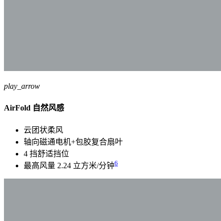
play_arrow
AirFold 自然风感
云团状柔风
轴向磁通电机+包胶复合扇叶
4 挡舒适挡位
6
最高风量 2.24 立方米/分钟