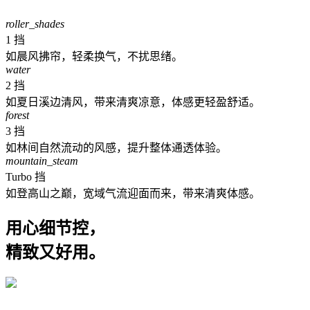
roller_shades
1 挡
如晨风拂帘，轻柔换气，不扰思绪。
water
2 挡
如夏日溪边清风，带来清爽凉意，体感更轻盈舒适。
forest
3 挡
如林间自然流动的风感，提升整体通透体验。
mountain_steam
Turbo 挡
如登高山之巅，宽域气流迎面而来，带来清爽体感。
用心细节控，
精致又好用。