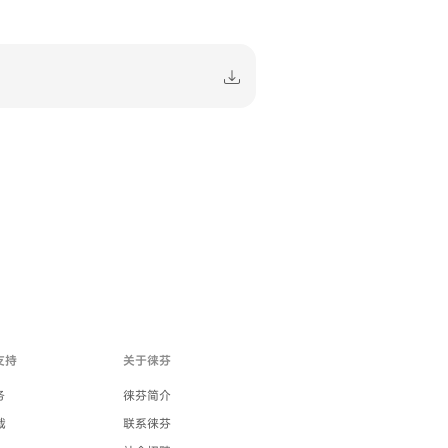
支持
关于徕芬
务
徕芬简介
载
联系徕芬