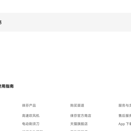
书
使用指南
徕芬产品
购买渠道
服务与
高速吹风机
徕芬官方商店
售后服
电动剃须刀
天猫旗舰店
App 下