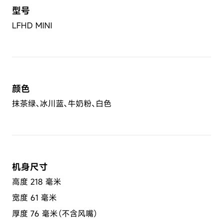
型号
LFHD MINI
颜色
抹茶绿、冰川蓝、牛奶粉、白色
机身尺寸
高度 218 毫米
宽度 61 毫米
厚度 76 毫米（不含风嘴）