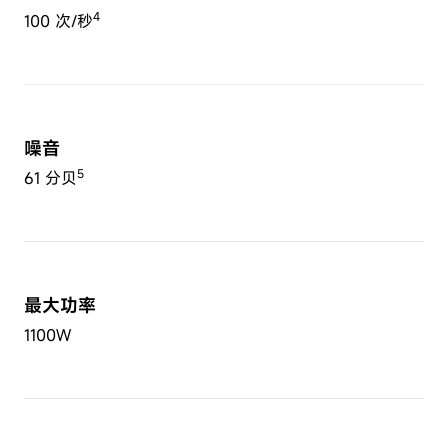
4
100 次/秒
噪音
5
61 分贝
最大功率
1100W