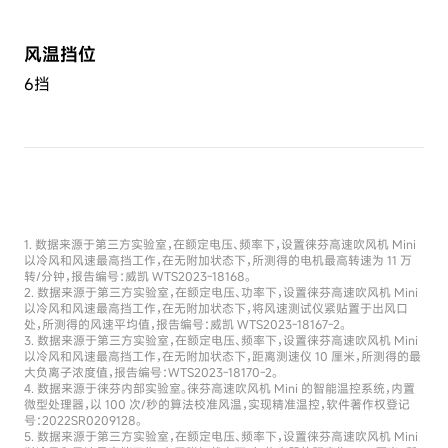
风温挡位
6挡
数据来源于第三方实验室，在额定电压、频率下，设置徕芬高速吹风机 Mini
以冷风和风速最高挡工作，在无附加状态下，所测得的电机最高转速为 11 万
转/分钟，报告编号：威凯 WTS2023-18168。
数据来源于第三方实验室，在额定电压、功率下，设置徕芬高速吹风机 Mini
以冷风和风速最高挡工作，在无附加状态下，将风速测试仪紧贴置于出风口
处，所测得的风速平均值，报告编号：威凯 WTS2023-18167-2。
数据来源于第三方实验室，在额定电压、频率下，设置徕芬高速吹风机 Mini
以冷风和风速最高挡工作，在无附加状态下，距离测速仪 10 厘米，所测得的最
大负离子浓度值，报告编号：WTS2023-18170-2。
数据来源于徕芬内部实验室。徕芬高速吹风机 Mini 的智能温控系统，内置
微型处理器，以 100 次/秒的算法校准风温，实现精准温控，软件著作权登记
号：2022SR0209128。
数据来源于第三方实验室，在额定电压、频率下，设置徕芬高速吹风机 Mini