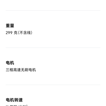
重量
299 克（不含线）
电机
三相高速无刷电机
电机转速
1