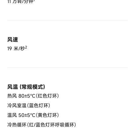
11 万转/分钟
风速
2
19 米/秒
风温 (常规模式)
热风 80±5°C（红色灯环）
冷风室温（蓝色灯环）
温风 50±5°C（黄色灯环）
冷热循环（红/蓝色灯环呼吸循环）