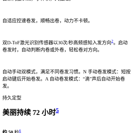
自适应控速卷发，
顺畅出卷，动力不卡顿。
2
双D-ToF激光识别传感器以30次/秒高频感知入发方向
。
启动
卷发时，自动判断内卷或外卷，轻松卷对方向。
自动手动双模式，满足不同卷发习惯。
N 手动卷发模式：短按
启动键后开始卷发。A 自动卷发模式：“滴”声后自动开始卷
发。
持久定型
5
美丽持续 72 小时
6
约 50
秒