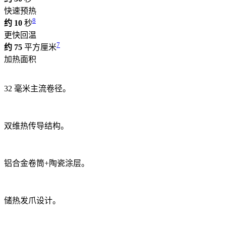
快速预热
8
约 10
秒
更快回温
7
约 75
平方厘米
加热面积
32 毫米主流卷径。
双维热传导结构。
铝合金卷筒+陶瓷涂层。
储热发爪设计。