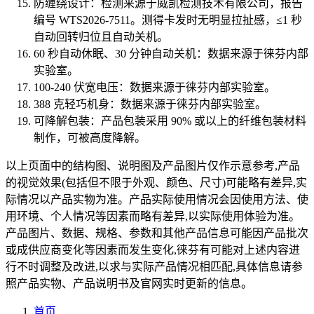
防缠绕设计：检测来源于威凯检测技术有限公司，报告
编号 WTS2026-7511。测得卡发时无明显拉扯感，≤1 秒
自动回转归位且自动关机。
60 秒自动休眠、30 分钟自动关机：数据来源于徕芬内部
实验室。
100-240 伏宽电压：数据来源于徕芬内部实验室。
388 克轻巧机身：数据来源于徕芬内部实验室。
可降解包装：产品包装采用 90% 或以上的纤维包装材料
制作，可被高度降解。
以上页面中的结构图、说明图及产品图片仅作示意参考,产品
的视觉效果(包括但不限于外观、颜色、尺寸)可能略有差异,实
际情况以产品实物为准。产品实际使用情况会因使用方法、使
用环境、个人情况等因素而略有差异,以实际使用体验为准。
产品图片、数据、规格、参数和其他产品信息可能因产品批次
或成供应商变化等因素而发生变化,徕芬有可能对上述内容进
行不时调整及改进,以求与实际产品情况相匹配,具体信息请参
照产品实物、产品说明书及官网实时更新的信息。
首页