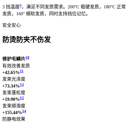
9
3 挡温度
，满足不同发质需求。
200°C 粗硬发质，180°C 正常
发质，160° 细软发质，同时支持挡位记忆。
安全安心
防烫防夹不伤发
10
修护毛鳞片
有效改善发质
11
+42.65%
发束光泽度
13
+73.34%
发束蓬松度
12
+19.90%
发束顺滑度
14
+155.44%
防静电效果