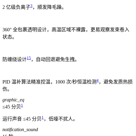
3
2 亿级负离子
，
顺发降毛躁。
360° 全包裹透明设计，
高温区域不裸露，更易观察发束卷入
状态。
15
防缠绕设计
，
自动回退避免生拽。
4
PID 温补算法精准控温，1000 次/秒恒温检测
，
避免发质热损
伤。
graphic_eq
1
≤45 分贝
1
运行声音 ≤45 分贝
，
低噪不扰人。
notification_sound